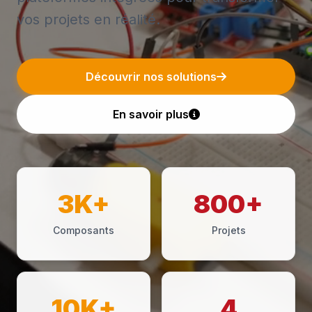
vos projets en réalité.
Découvrir nos solutions
En savoir plus
3K+
800+
Composants
Projets
10K+
4