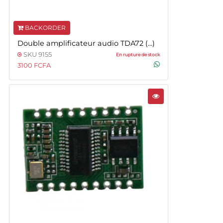
BACKORDER
Double amplificateur audio TDA72 (...)
SKU 9155
En rupture de stock
3100 FCFA