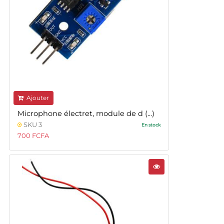
Ajouter
Microphone électret, module de d (...)
SKU 3
En stock
700 FCFA