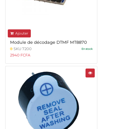
Ajouter
Module de décodage DTMF MT8870
SKU 7200
En stock
2940 FCFA