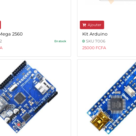
Ajouter
Mega 2560
Kit Arduino
2
SKU 7006
En stock
FA
25000 FCFA