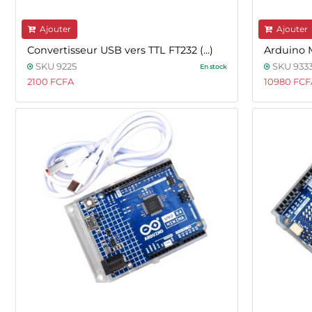
Ajouter
Ajouter
Convertisseur USB vers TTL FT232 (...)
Arduino 
SKU 9225
SKU 933
En stock
2100 FCFA
10980 FCF