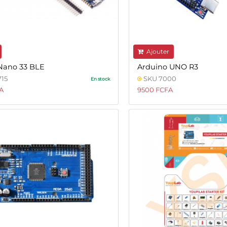
Ajouter
Nano 33 BLE
Arduino UNO R3
15
SKU 7000
En stock
A
9500 FCFA