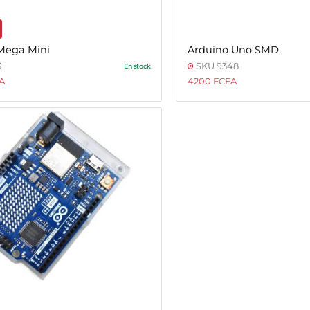
Mega Mini
Arduino Uno SMD
3
SKU 9348
En stock
A
4200 FCFA