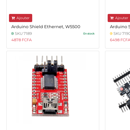
Ajouter
Ajouter
Arduino Shield Ethernet, W5500
Arduino 
SKU 7189
SKU 719
En stock
4878 FCFA
6498 FCF