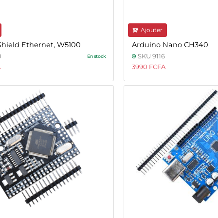
Ajouter
Shield Ethernet, W5100
Arduino Nano CH340
0
SKU 9116
En stock
A
3990 FCFA