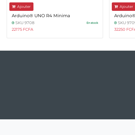
Ajouter
Ajouter
Arduino® UNO R4 Minima
Arduino®
SKU 9708
SKU 970
En stock
22175 FCFA
32250 FCF