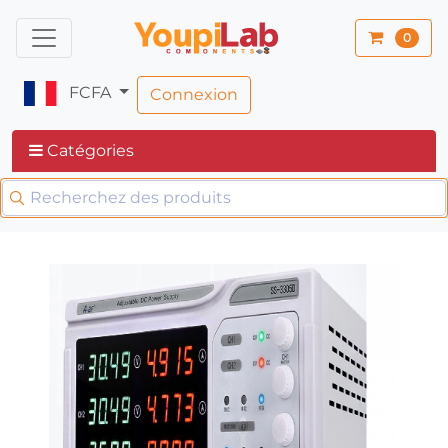
0
FCFA
Connexion
Catégories