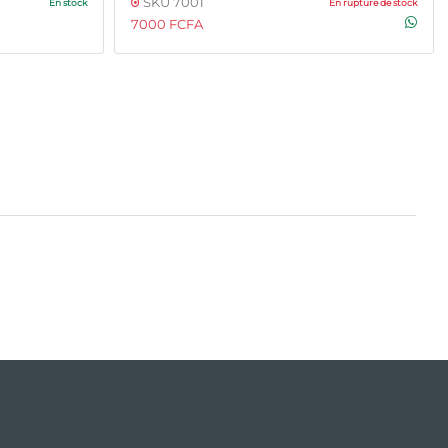
SKU 7001
En stock
En rupture de stock
7000 FCFA