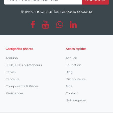
Suivez-nous sur les réseaux sociaux
Catégories phares
Accès rapides
Arduino
Accueil
LEDs, LCDs & Afficheurs
Education
Câbles
Blog
Capteurs
Distributeurs
Composants & Pièces
Aide
Résistances
Contact
Notre équipe