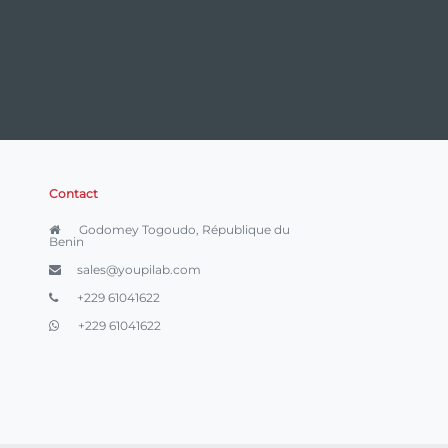
Contact
Godomey Togoudo, République du
Benin
sales@youpilab.com
+229 61041622
+229 61041622