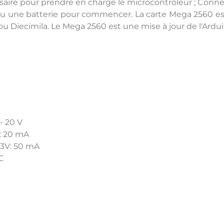
cessaire pour prendre en charge le microcontrôleur ; Con
 une batterie pour commencer. La carte Mega 2560 est
u Diecimila. Le Mega 2560 est une mise à jour de l'Ardui
- 20 V
): 20 mA
.3V: 50 mA
C