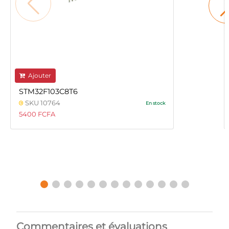
Ajouter
STM32F103C8T6
SKU 10764
En stock
5400 FCFA
Commentaires et évaluations