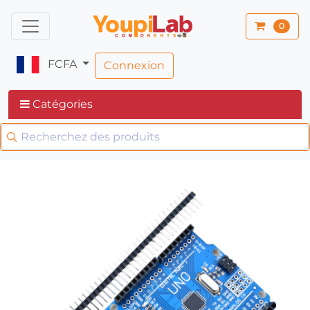
0
FCFA
Connexion
Catégories