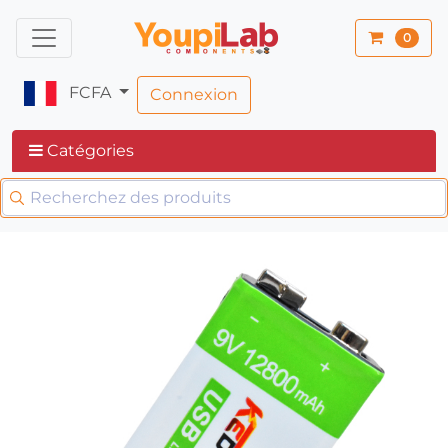
0
FCFA
Connexion
Catégories