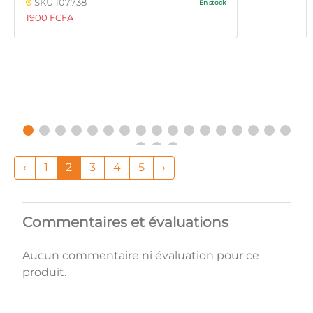
SKU 107738
En stock
1900 FCFA
‹
1
2
3
4
5
›
Commentaires et évaluations
Aucun commentaire ni évaluation pour ce
produit.