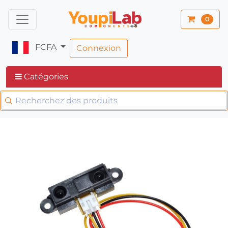
0
FCFA
Connexion
Catégories