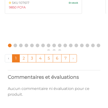
SKU 107617
En stock
9850 FCFA
‹
1
2
3
4
5
6
7
›
Commentaires et évaluations
Aucun commentaire ni évaluation pour ce
produit.