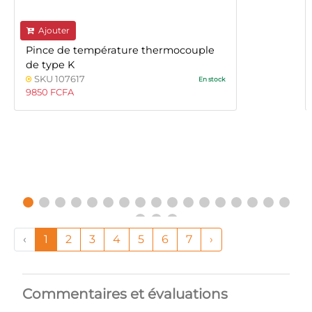
Ajouter
Pince de température thermocouple
de type K
SKU 107617
En stock
9850 FCFA
‹
1
2
3
4
5
6
7
›
Commentaires et évaluations