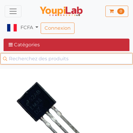
0
FCFA
Connexion
Catégories