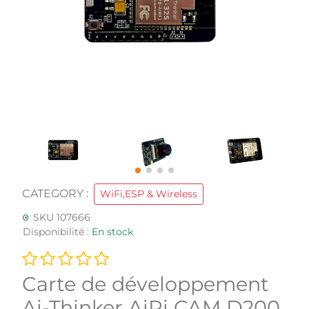
CATEGORY :
WiFi,ESP & Wireless
SKU 107666
Disponibilité :
En stock
Carte de développement
Ai-Thinker AiPi CAM D200