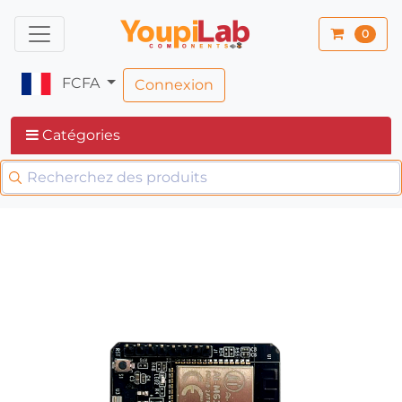
0
FCFA
Connexion
Catégories