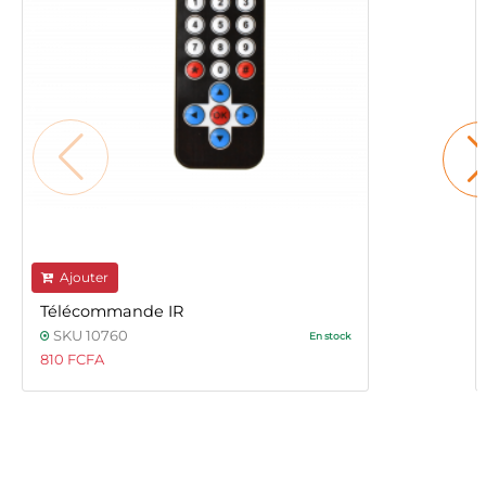
Ajouter
Télécommande IR
SKU 10760
En stock
810 FCFA