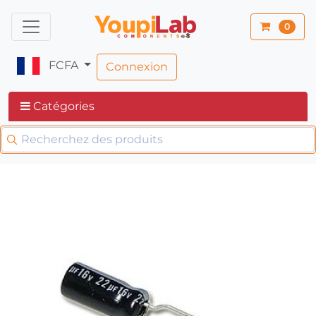
0
FCFA
Connexion
Catégories