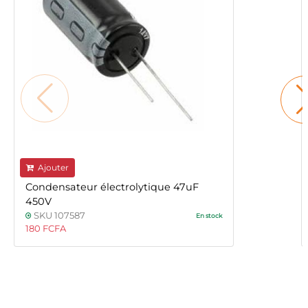
Ajouter
Condensateur électrolytique 47uF
450V
SKU 107587
En stock
180 FCFA