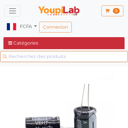
0
FCFA
Connexion
Catégories