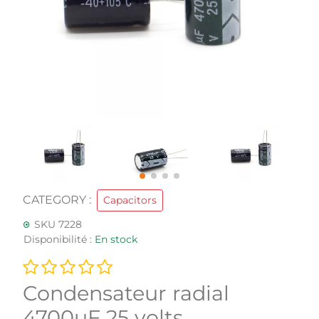
CATEGORY :
Capacitors
SKU 7228
Disponibilité :
En stock
Condensateur radial
4700uF 25 volts