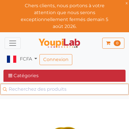
x
Chers clients, nous portons à votre
attention que nous serons
exceptionnellement fermés demain 5
août 2026.
0
FCFA
Connexion
Catégories