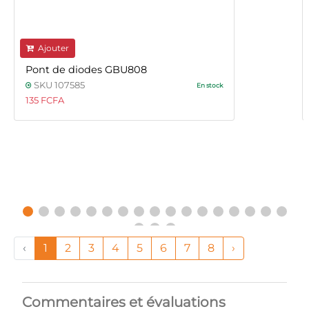
Ajouter
Pont de diodes GBU808
SKU 107585
En stock
135 FCFA
‹
1
2
3
4
5
6
7
8
›
Commentaires et évaluations