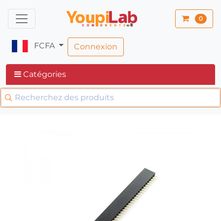
0
FCFA
Connexion
Catégories