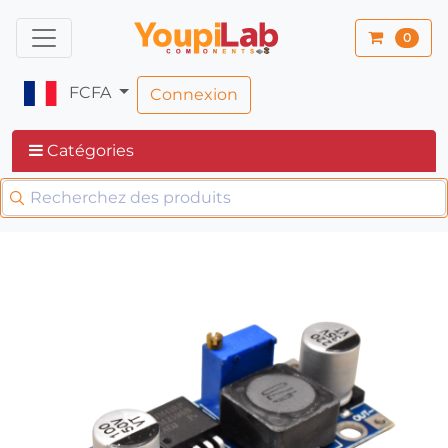
0
FCFA
Connexion
Catégories