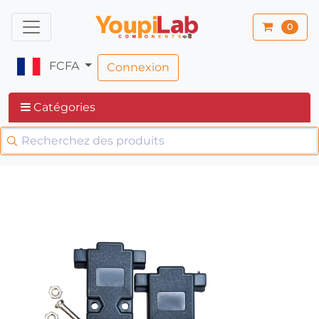
0
FCFA
Connexion
Catégories