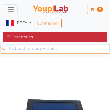
0
FCFA
Connexion
Catégories