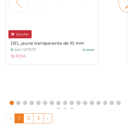
Ajouter
DEL jaune transparente de 10 mm
SKU 107577
En stock
55 FCFA
‹
1
2
3
›