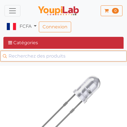
0
FCFA
Connexion
Catégories