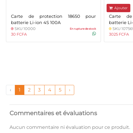
Ajouter
Carte de protection 18650 pour
Carte de
batterie Li-ion 4S 100A
batterie Li
SKU 10000
SKU 10756
En rupture de stock
30 FCFA
3025 FCFA
‹
1
2
3
4
5
›
Commentaires et évaluations
Aucun commentaire ni évaluation pour ce produit.