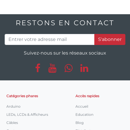
RESTONS EN CONTACT
S'abonner
Suivez-nous sur les réseaux sociaux
Catégories phares
Accès rapides
Arduino
Accueil
LEDs, LCDs & Afficheurs
Education
Câbles
Blog