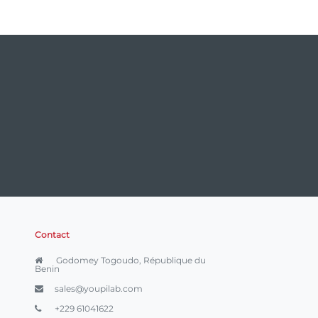
Contact
Godomey Togoudo, République du
Benin
sales@youpilab.com
+229 61041622