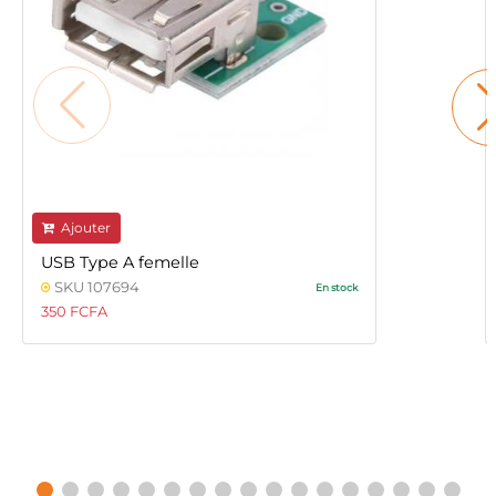
Ajouter
USB Type A femelle
SKU 107694
En stock
350 FCFA