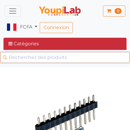
0
FCFA
Connexion
Catégories