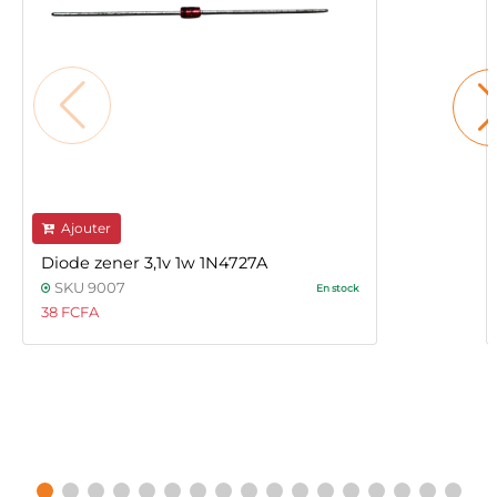
Ajouter
Diode zener 3,1v 1w 1N4727A
SKU 9007
En stock
38 FCFA