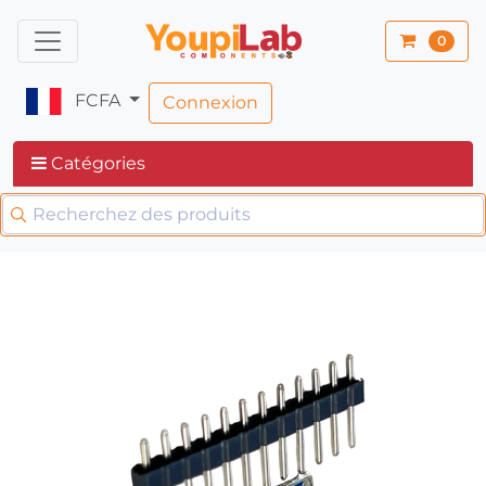
0
FCFA
Connexion
Catégories