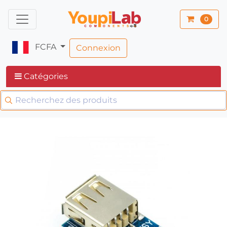
0
FCFA
Connexion
Catégories