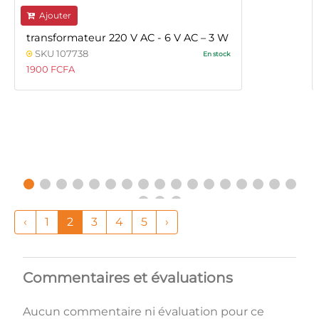
Ajouter
transformateur 220 V AC - 6 V AC – 3 W
SKU 107738
En stock
1900 FCFA
‹
1
2
3
4
5
›
Commentaires et évaluations
Aucun commentaire ni évaluation pour ce