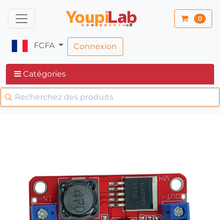
0
FCFA
Connexion
Catégories