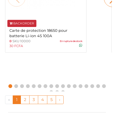
BACKORDER
Carte de protection 18650 pour
batterie Li-ion 4S 100A
SKU 10000
En rupture de stock
30 FCFA
‹
1
2
3
4
5
›