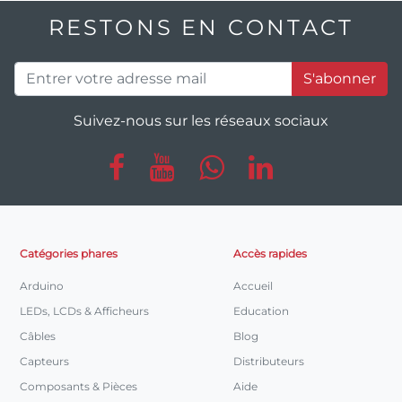
RESTONS EN CONTACT
S'abonner
Suivez-nous sur les réseaux sociaux
Catégories phares
Accès rapides
Arduino
Accueil
LEDs, LCDs & Afficheurs
Education
Câbles
Blog
Capteurs
Distributeurs
Composants & Pièces
Aide