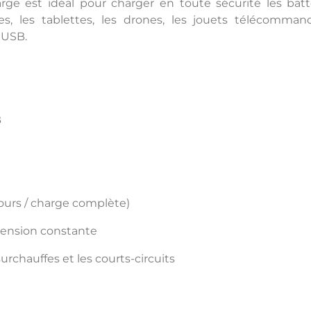
ge est idéal pour charger en toute sécurité les batt
es, les tablettes, les drones, les jouets télécomma
 USB.
B
ours / charge complète)
 tension constante
surchauffes et les courts-circuits