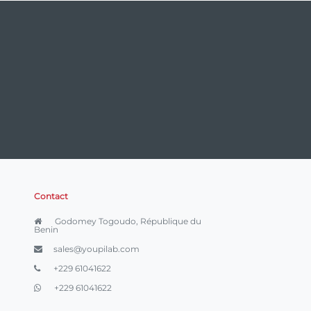
Contact
Godomey Togoudo, République du
Benin
sales@youpilab.com
+229 61041622
+229 61041622