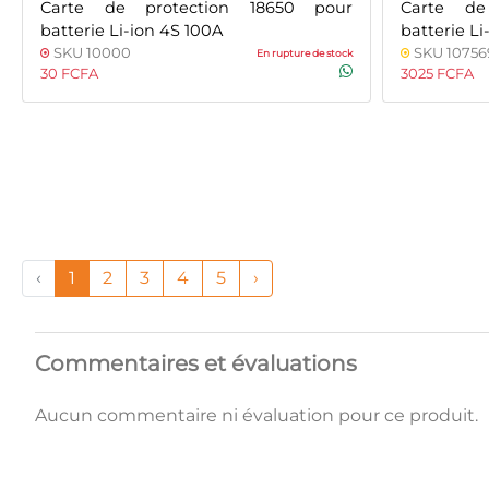
Carte de protection 18650 pour
Carte de
batterie Li-ion 4S 100A
batterie Li
SKU 10000
SKU 10756
En rupture de stock
30 FCFA
3025 FCFA
‹
1
2
3
4
5
›
Commentaires et évaluations
Aucun commentaire ni évaluation pour ce produit.