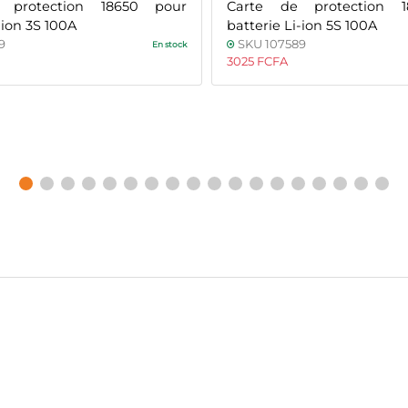
 protection 18650 pour
Carte de protection 
-ion 3S 100A
batterie Li-ion 5S 100A
9
SKU 107589
En stock
3025 FCFA