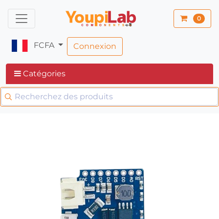
0
FCFA
Connexion
Catégories