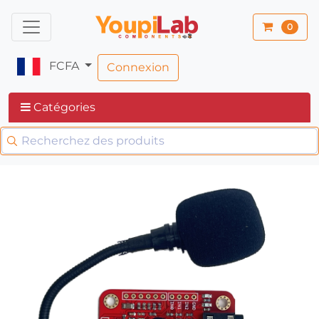
0
FCFA
Connexion
Catégories