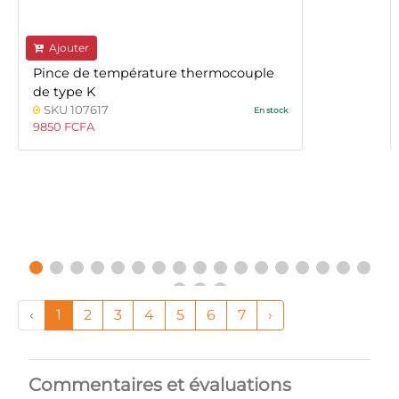
Ajouter
Pince de température thermocouple
de type K
SKU 107617
En stock
9850 FCFA
‹
1
2
3
4
5
6
7
›
Commentaires et évaluations