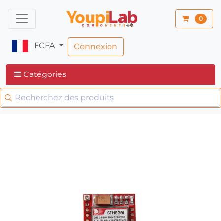
0
FCFA
Connexion
Catégories