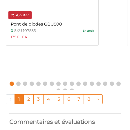
Ajouter
Pont de diodes GBU808
SKU 107585
En stock
135 FCFA
‹
1
2
3
4
5
6
7
8
›
Commentaires et évaluations