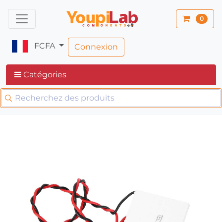
0
FCFA
Connexion
Catégories