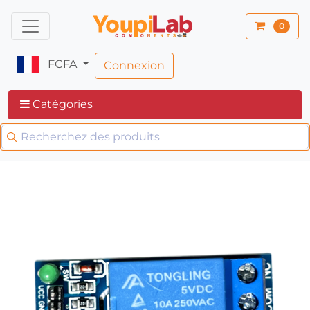
0
FCFA
Connexion
Catégories