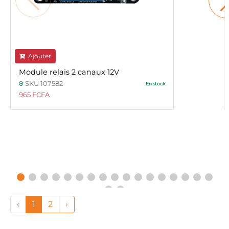
Ajouter
Module relais 2 canaux 12V
SKU 107582
En stock
965 FCFA
‹
1
2
›