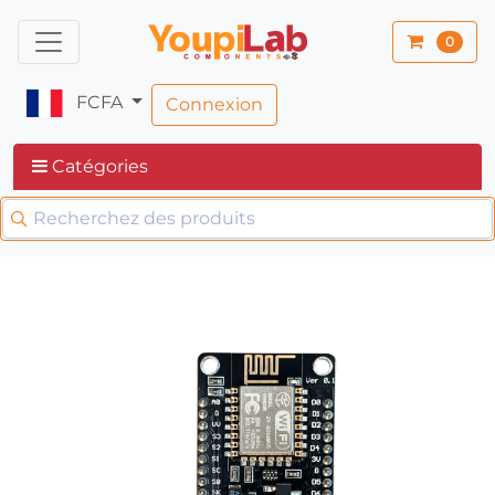
0
FCFA
Connexion
Catégories