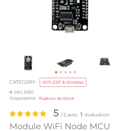
CATEGORY :
WiFi,ESP & Wireless
SKU 9287
Disponibilité :
Rupture de stock
5
1
/ 5 avec
évaluation
Module WiFi Node MCU