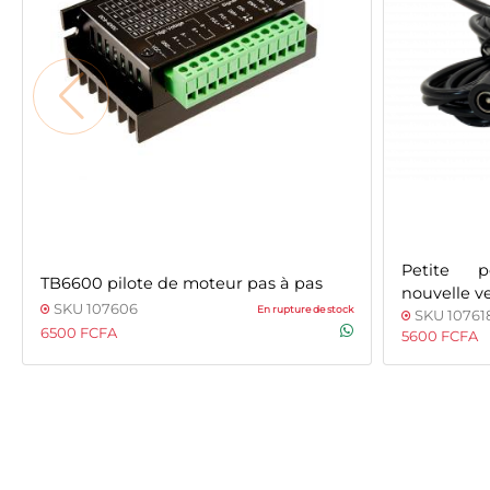
Petite 
TB6600 pilote de moteur pas à pas
nouvelle v
SKU 107606
En rupture de stock
SKU 10761
6500 FCFA
5600 FCFA