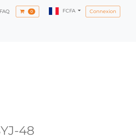
FCFA
Connexion
FAQ
0
BYJ-48