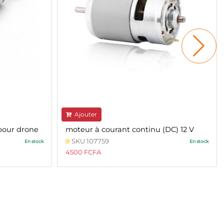
Ajouter
pour drone
moteur à courant continu (DC) 12 V
SKU 107759
En stock
En stock
4500 FCFA