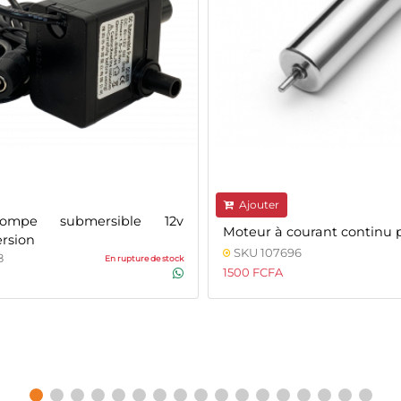
Ajouter
pompe submersible 12v
Moteur à courant continu 
ersion
SKU 107696
8
En rupture de stock
1500 FCFA