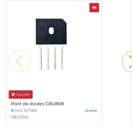
Ajouter
Pont de diodes GBU808
SKU 107585
En stock
135 FCFA