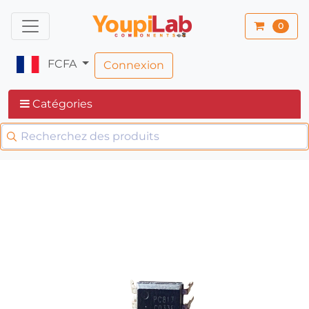
0
FCFA
Connexion
Catégories