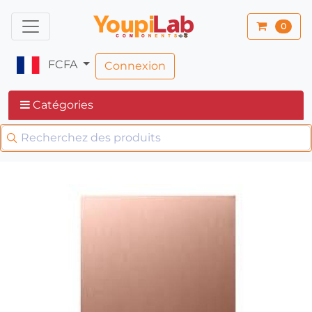
0
FCFA
Connexion
Catégories