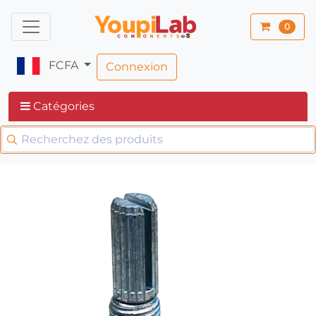
0
FCFA
Connexion
Catégories