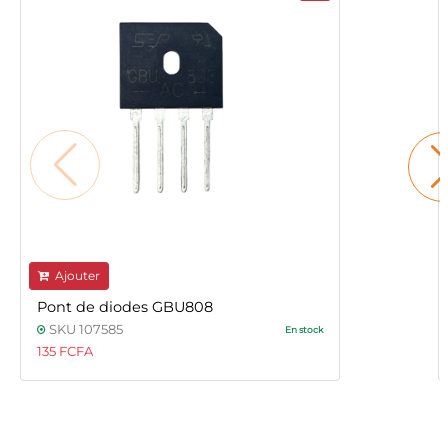
Ajouter
Pont de diodes GBU808
SKU 107585
En stock
135 FCFA