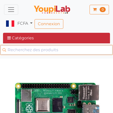
0
FCFA
Connexion
Catégories