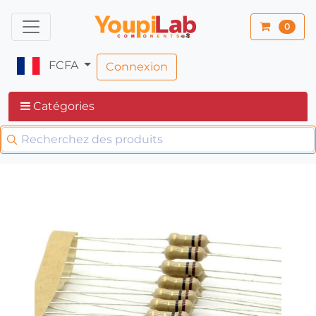
0
FCFA
Connexion
Catégories