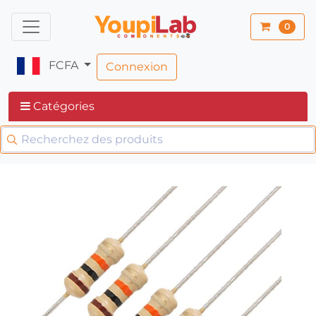
0
FCFA
Connexion
Catégories