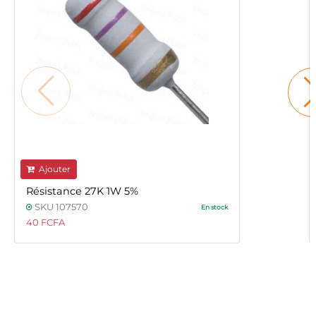
Ajouter
Résistance 27K 1W 5%
SKU 107570
En stock
40 FCFA