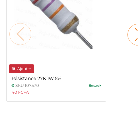
Ajouter
Résistance 27K 1W 5%
SKU 107570
En stock
40 FCFA