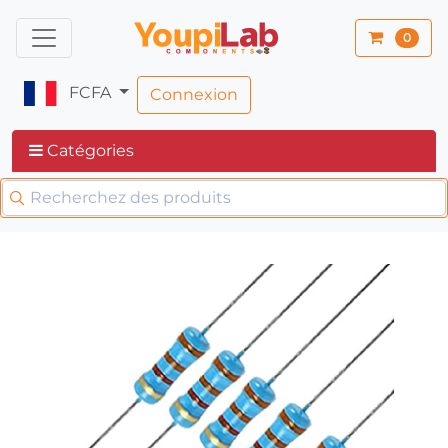
0
FCFA
Connexion
Catégories