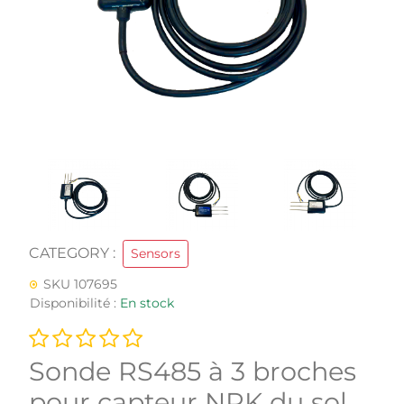
CATEGORY :
Sensors
SKU 107695
Disponibilité :
En stock
Sonde RS485 à 3 broches
pour capteur NPK du sol