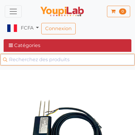
0
FCFA
Connexion
Catégories