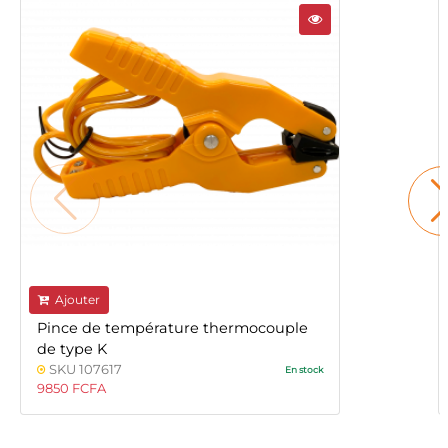
Ajouter
Pince de température thermocouple
de type K
SKU 107617
En stock
9850 FCFA