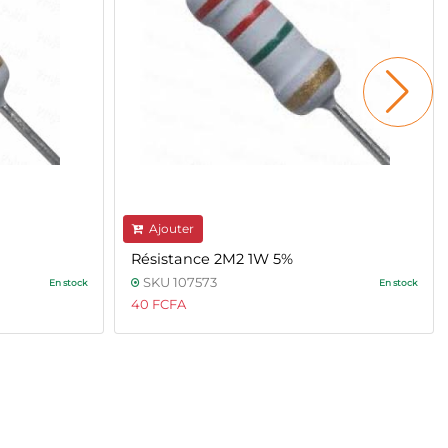
Ajouter
Résistance 2M2 1W 5%
SKU 107573
En stock
En stock
40 FCFA