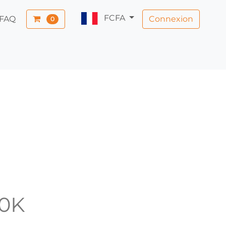
FCFA
Connexion
FAQ
0
00K