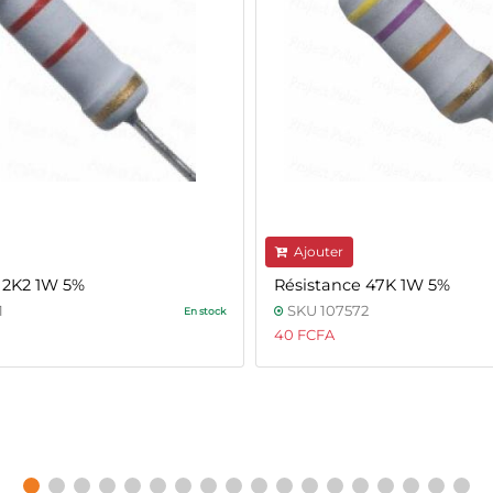
Ajouter
 2K2 1W 5%
Résistance 47K 1W 5%
1
SKU 107572
En stock
40 FCFA