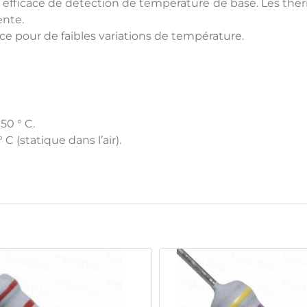
 efficace de détection de température de base. Les th
ente.
ce pour de faibles variations de température.
350 ° C.
 C (statique dans l’air).