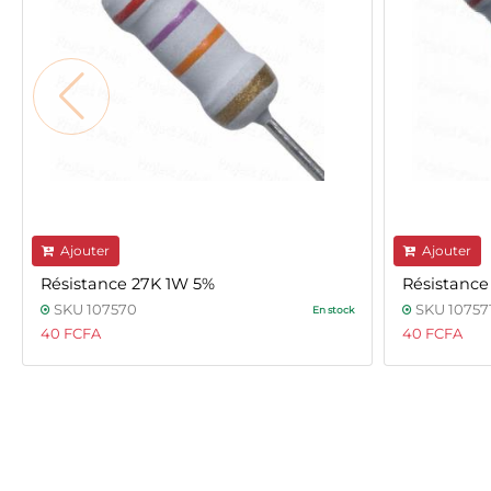
Ajouter
Ajouter
Résistance 27K 1W 5%
Résistance
SKU 107570
SKU 10757
En stock
40 FCFA
40 FCFA