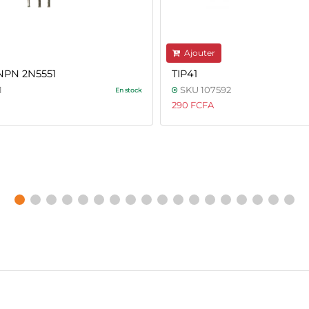
Ajouter
 NPN 2N5551
TIP41
1
SKU 107592
En stock
290 FCFA