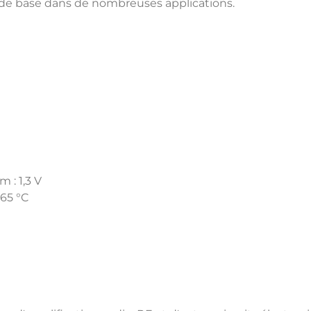
 de base dans de nombreuses applications.
 : 1,3 V
65 °C