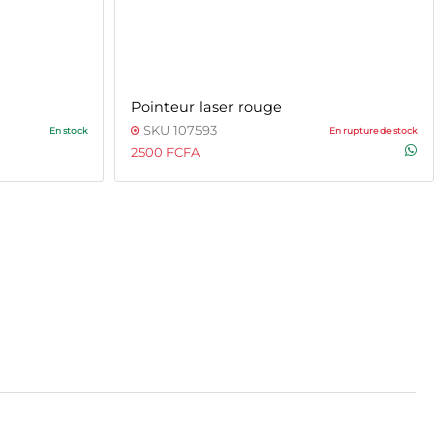
Pointeur laser rouge
SKU 107593
En stock
En rupture de stock
2500 FCFA