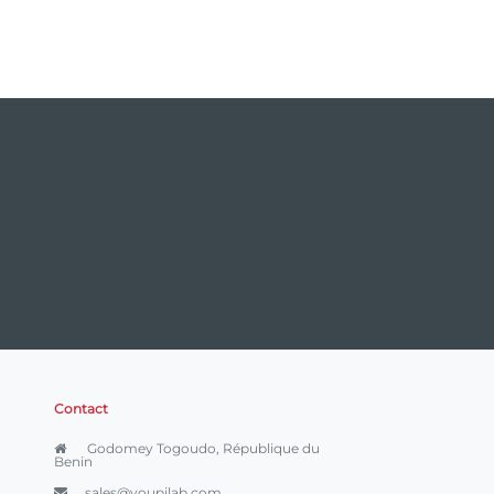
Contact
Godomey Togoudo, République du
Benin
sales@youpilab.com