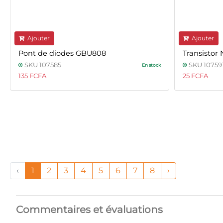
Ajouter
Ajouter
Pont de diodes GBU808
Transistor
SKU 107585
SKU 10759
En stock
135 FCFA
25 FCFA
‹
1
2
3
4
5
6
7
8
›
Commentaires et évaluations