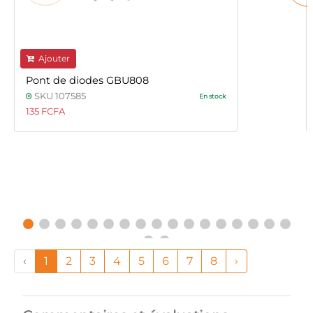
Ajouter
Pont de diodes GBU808
SKU 107585
En stock
135 FCFA
‹
1
2
3
4
5
6
7
8
›