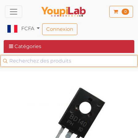
0
FCFA
Connexion
Catégories