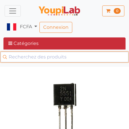
0
FCFA
Connexion
Catégories