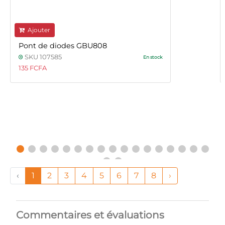
Ajouter
Pont de diodes GBU808
SKU 107585
En stock
135 FCFA
‹
1
2
3
4
5
6
7
8
›
Commentaires et évaluations