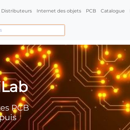
Distributeurs
Internet des objets
PCB
Catalogue
iLab
tes PCB
puis