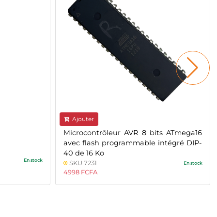
Ajouter
Microcontrôleur AVR 8 bits ATmega16
avec flash programmable intégré DIP-
40 de 16 Ko
En stock
SKU 7231
En stock
4998 FCFA