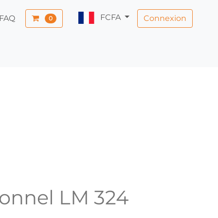
FCFA
Connexion
FAQ
0
ionnel LM 324