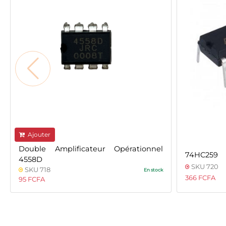
Ajouter
Double Amplificateur Opérationnel
74HC259
4558D
SKU 720
SKU 718
En stock
366 FCFA
95 FCFA