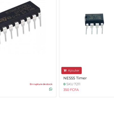
Ajouter
NE555 Timer
SKU 7211
En rupture de stock
350 FCFA