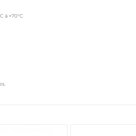
C à +70°C
es.