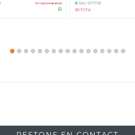
2
SKU 107718
En rupture de stock
85 FCFA
RESTONS EN CONTACT