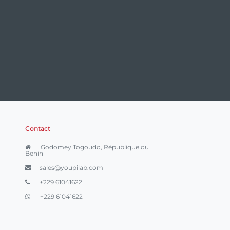
Contact
Godomey Togoudo, République du
Benin
sales@youpilab.com
+229 61041622
+229 61041622