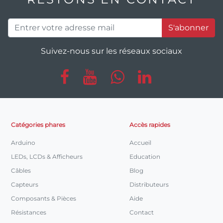
S'abonner
Suivez-nous sur les réseaux sociaux
Catégories phares
Accès rapides
Arduino
Accueil
LEDs, LCDs & Afficheurs
Education
Câbles
Blog
Capteurs
Distributeurs
Composants & Pièces
Aide
Résistances
Contact