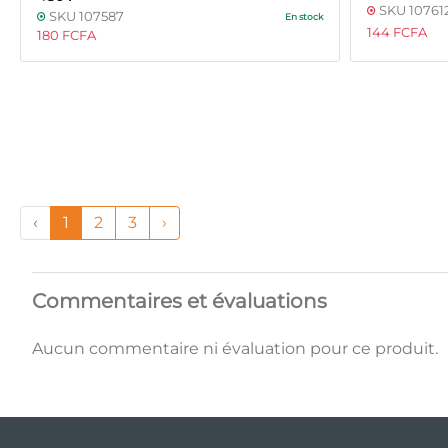
SKU 10761
SKU 107587
En stock
144 FCFA
180 FCFA
‹
1
2
3
›
Commentaires et évaluations
Aucun commentaire ni évaluation pour ce produit.