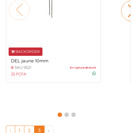
BACKORDER
DEL jaune 10mm
SKU 9521
En rupture de stock
25 FCFA
‹
1
2
3
›