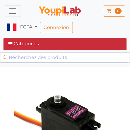
0
FCFA
Connexion
Catégories