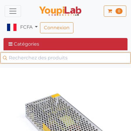
0
FCFA
Connexion
Catégories