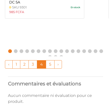
DC 5A
SKU 9301
En stock
985 FCFA
‹
1
2
3
4
5
›
Commentaires et évaluations
Aucun commentaire ni évaluation pour ce
produit.